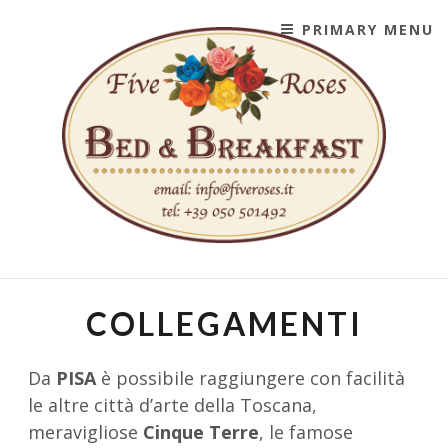
Skip
PRIMARY MENU
to
content
FIVE ROSES BED &
NEL CUORE DI PISA, AL CENTRO DEL TUO VIAGGIO
BREAKFAST HOTEL B&B
COLLEGAMENTI
PISA CENTRO STORICO -
ITALY
Da
PISA
è possibile raggiungere con facilità
le altre città d’arte della Toscana,
meravigliose
Cinque Terre
, le famose